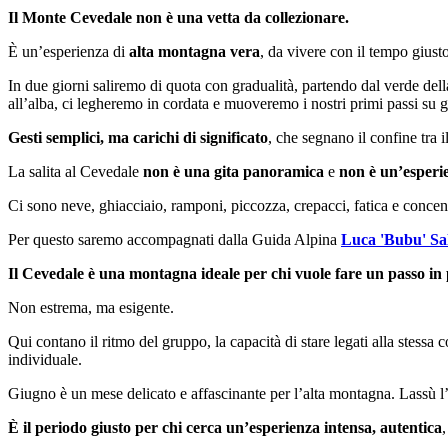
Il Monte Cevedale non è una vetta da collezionare.
È un’esperienza di
alta montagna vera
, da vivere con il tempo giust
In due giorni saliremo di quota con gradualità, partendo dal verde d
all’alba, ci legheremo in cordata e muoveremo i nostri primi passi su g
Gesti semplici, ma carichi di significato
, che segnano il confine tra i
La salita al Cevedale
non è una gita panoramica
e
non è un’esperi
Ci sono neve, ghiacciaio, ramponi, piccozza, crepacci, fatica e concen
Per questo saremo accompagnati dalla Guida Alpina
Luca 'Bubu' Sa
Il Cevedale è una montagna ideale per chi vuole fare un passo in 
Non estrema, ma esigente.
Qui contano il ritmo del gruppo, la capacità di stare legati alla stessa
individuale.
Giugno è un mese delicato e affascinante per l’alta montagna. Lassù l’i
È il periodo giusto per chi cerca un’esperienza intensa, autentica
,