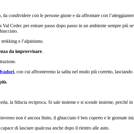
o, da condividere con le persone giuste e da affrontare con l’atteggiamen
ella Val Cedec per entrare passo dopo passo in un ambiente sempre più s
hiacciaio.
l trekking e l’alpinismo.
enza da improvvisare
.
trazione.
lvadori
, con cui affronteremo la salita nel modo più corretto, lasciando
più.
 corda, la fiducia reciproca. Si sale insieme e si scende insieme, perché 
nverno non è ancora finito, il ghiacciaio è ben coperto e le giornate iniz
 capace di lasciare qualcosa anche dopo il rientro alle auto.