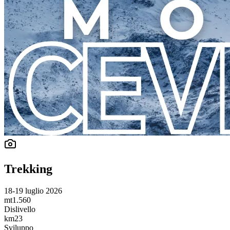
Trekking
18-19 luglio 2026
mt
1.560
Dislivello
km
23
Sviluppo